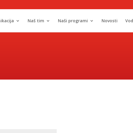
ikacija
Naš tim
Naši programi
Novosti
Vod