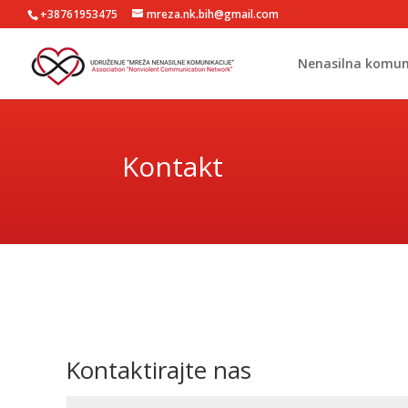
+38761953475
mreza.nk.bih@gmail.com
Nenasilna komun
Kontakt
Kontaktirajte nas