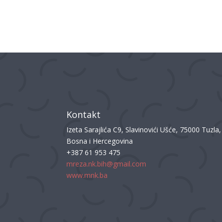
Kontakt
Izeta Sarajlića C9, Slavinovići Ušće, 75000 Tuzla,
Bosna i Hercegovina
+387 61 953 475
mreza.nk.bih@gmail.com
www.mnk.ba