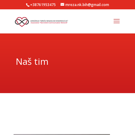
+38761953475
mreza.nk.bih@gmail.com
Naš tim