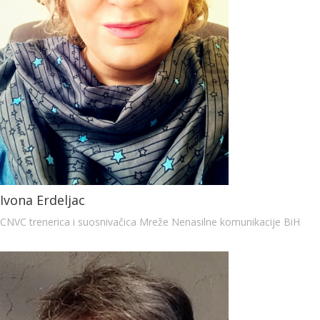
Ivona Erdeljac
CNVC trenerica i suosnivačica Mreže Nenasilne komunikacije BiH