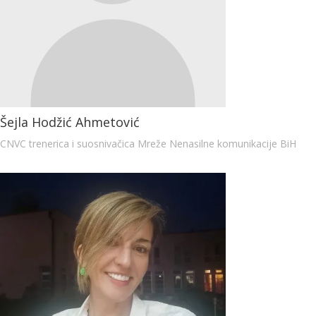
Šejla Hodžić Ahmetović
CNVC trenerica i suosnivačica Mreže Nenasilne komunikacije BiH