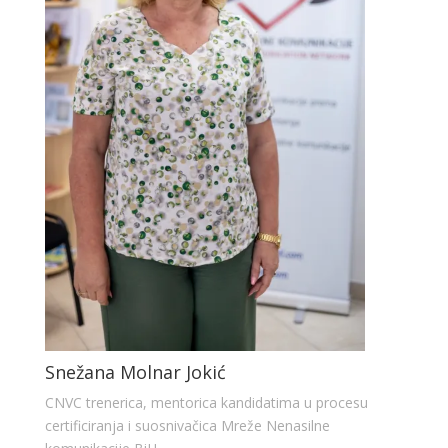
Snežana Molnar Jokić
CNVC trenerica, mentorica kandidatima u procesu
certificiranja i suosnivačica Mreže Nenasilne