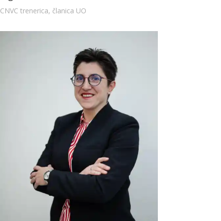
CNVC trenerica, članica UO