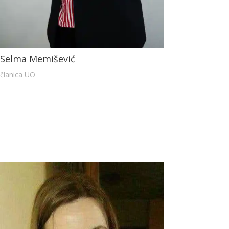
Selma Memišević
članica UO