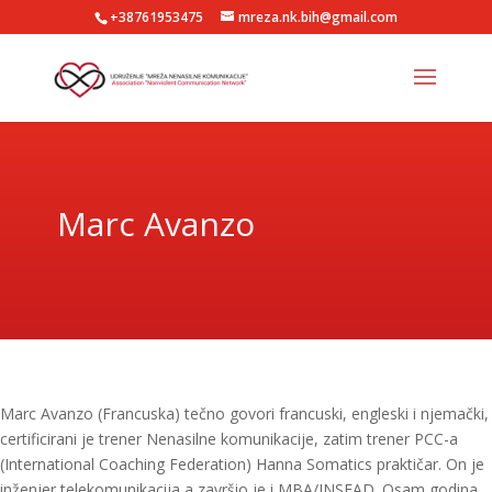
+38761953475
mreza.nk.bih@gmail.com
Marc Avanzo
Marc Avanzo (Francuska) tečno govori francuski, engleski i njemački,
certificirani je trener Nenasilne komunikacije, zatim trener PCC-a
(International Coaching Federation) Hanna Somatics praktičar. On je
inženjer telekomunikacija a završio je i MBA/INSEAD. Osam godina