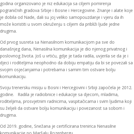
godina organizovano je niz edukacija sa ciljem pomirenja
pograničnih gradova Srbije i Bosne i Hercegovine. Znanje i alate koje
je dobila od Nade, dali su joj veliko samopouzdanje i vjeru da ih
može koristiti u svom okruženju s ciljem da približi ljude jedne
drugima.
Od prvog susreta sa Nenasilnom komunikacijom pa sve do
današnjeg dana, Nenasilna komunikacija je dio njenog privatnog i
poslovnog života. Još u vrtiću, gdje je tada radila, uvjerila se da je i
djeci i roditeljima neophodno da dobiju empatiju da bi se povezali sa
svojim osjećanjaima i potrebama i samim tim ostvare bolju
komunikaciju.
Svoju trenersku misiju u Bosni i Hercegovini i Srbiji započela je 2012.
godine. Radila je radiobnice i edukacije sa djecom, mladima,
roditeljima, prosvjetnim radnicima, vaspitačicama i svim ljudima koji
su željeli da ostvare bolju komunikaciju i povezanost sa sobom i
drugima.
Оd 2019. godine, Snežana je certificirana trenirica Nenasilne
komunikacije po Maršalu Rozenbergu..