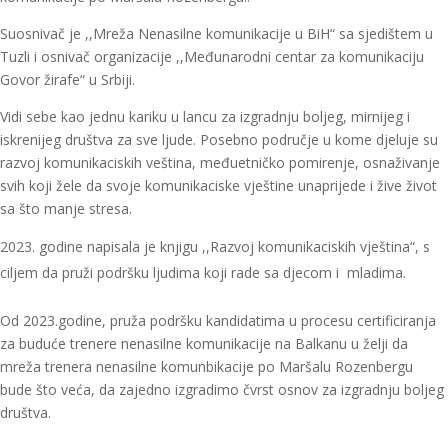
Suosnivač je ,,Mreža Nenasilne komunikacije u BiH“ sa sjedištem u
Tuzli i osnivač organizacije ,,Međunarodni centar za komunikaciju
Govor žirafe“ u Srbiji.
Vidi sebe kao jednu kariku u lancu za izgradnju boljeg, mirnijeg i
iskrenijeg društva za sve ljude. Posebno područje u kome djeluje su
razvoj komunikaciskih veština, međuetničko pomirenje, osnaživanje
svih koji žele da svoje komunikaciske vještine unaprijede i žive život
sa što manje stresa.
godine napisala je knjigu ,,Razvoj komunikaciskih vještina“, s
ciljem da pruži podršku ljudima koji rade sa djecom i mladima.
Od 2023.godine, pruža podršku kandidatima u procesu certificiranja
za buduće trenere nenasilne komunikacije na Balkanu u želji da
mreža trenera nenasilne komunbikacije po Maršalu Rozenbergu
bude što veća, da zajedno izgradimo čvrst osnov za izgradnju boljeg
društva.