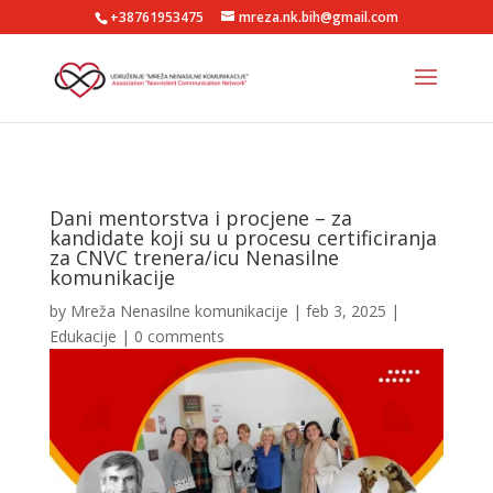
+38761953475
mreza.nk.bih@gmail.com
Dani mentorstva i procjene – za
kandidate koji su u procesu certificiranja
za CNVC trenera/icu Nenasilne
komunikacije
by
Mreža Nenasilne komunikacije
|
feb 3, 2025
|
Edukacije
|
0 comments