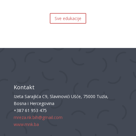
Sve edukacije
Kontakt
Izeta Sarajlića C9, Slavinovići Ušće, 75000 Tuzla,
Bosna i Hercegovina
+387 61 953 475
mreza.nk.bih@gmail.com
www.mnk.ba