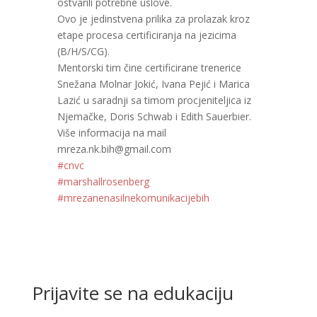
ostvarili potrebne uslove.
Ovo je jedinstvena prilika za prolazak kroz
etape procesa certificiranja na jezicima
(B/H/S/CG).
Mentorski tim čine certificirane trenerice
Snežana Molnar Jokić, Ivana Pejić i Marica
Lazić u saradnji sa timom procjeniteljica iz
Njemačke, Doris Schwab i Edith Sauerbier.
Više informacija na mail
mreza.nk.bih@gmail.com
#cnvc
#marshallrosenberg
#mrezanenasilnekomunikacijebih
Prijavite se na edukaciju