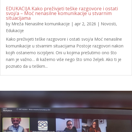
EDUKACIJA Kako preživjeti teške razgovore i ostati
svoj/a – Moć nenasilne komunikacije u stvarnim
situacijama
by
Mreža Nenasilne komunikacije
|
apr 2, 2026
|
Novosti
,
Edukacije
Kako preživjeti teške razgovore i ostati svoj/a Moć nenasilne
komunikacije u stvarnim situacijama Postoje razgovori nakon
kojih ostanemo iscrpljeni. Oni u kojima prešutimo ono što
nam je važno… ili kažemo više nego što smo željeli. Ako ti je
poznato da u teškim...