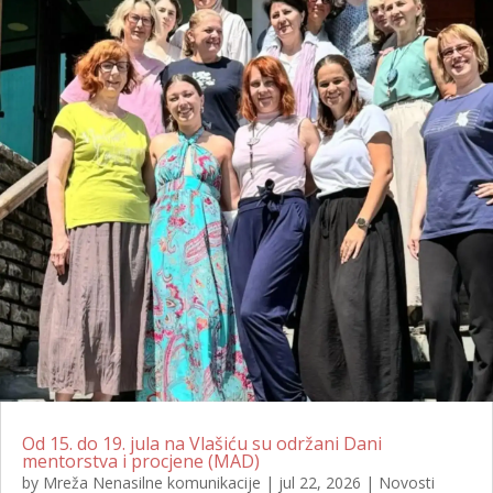
Od 15. do 19. jula na Vlašiću su održani Dani
mentorstva i procjene (MAD)
by
Mreža Nenasilne komunikacije
|
jul 22, 2026
|
Novosti