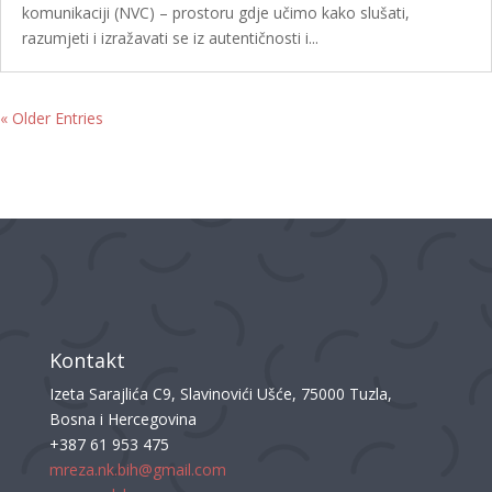
komunikaciji (NVC) – prostoru gdje učimo kako slušati,
razumjeti i izražavati se iz autentičnosti i...
« Older Entries
Kontakt
Izeta Sarajlića C9, Slavinovići Ušće, 75000 Tuzla,
Bosna i Hercegovina
+387 61 953 475
mreza.nk.bih@gmail.com