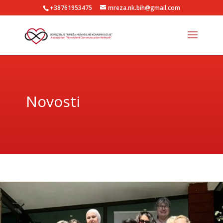
+38761953475
mreza.nk.bih@gmail.com
Novosti