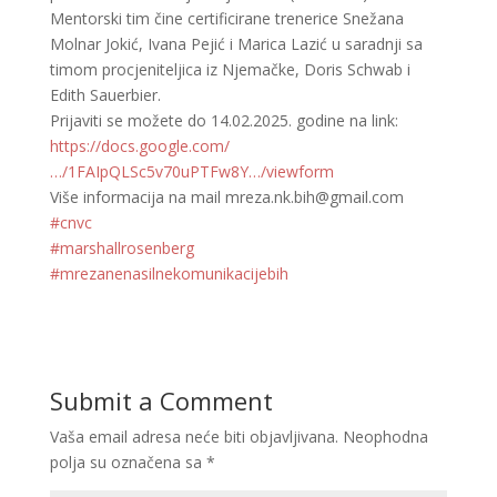
Mentorski tim čine certificirane trenerice Snežana
Molnar Jokić, Ivana Pejić i Marica Lazić u saradnji sa
timom procjeniteljica iz Njemačke, Doris Schwab i
Edith Sauerbier.
Prijaviti se možete do 14.02.2025. godine na link:
https://docs.google.com/
…/1FAIpQLSc5v70uPTFw8Y…/viewform
Više informacija na mail mreza.nk.bih@gmail.com
#cnvc
#marshallrosenberg
#mrezanenasilnekomunikacijebih
Submit a Comment
Vaša email adresa neće biti objavljivana.
Neophodna
polja su označena sa
*