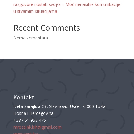
razgovore i ostati svoj/a – Moć nenasilne komunikacije
u stvarnim situacijama
Recent Comments
Nema komentara.
Kontakt
Izeta Sarajlića C9, Slavinovići Ušće, 75000 Tuzla,
Bosna i Hercegovina
+387 61 953 475
mreza.nk.bih@gmail.com
www.mnk.ba