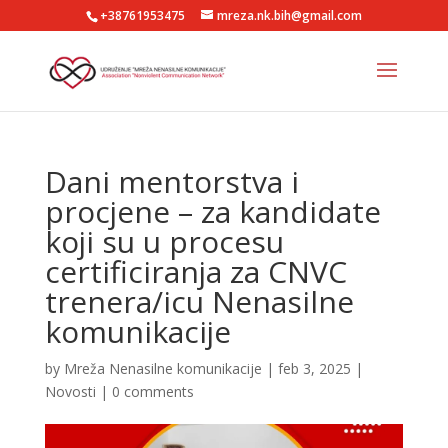
+38761953475
mreza.nk.bih@gmail.com
Dani mentorstva i
procjene – za kandidate
koji su u procesu
certificiranja za CNVC
trenera/icu Nenasilne
komunikacije
by
Mreža Nenasilne komunikacije
|
feb 3, 2025
|
Novosti
|
0 comments