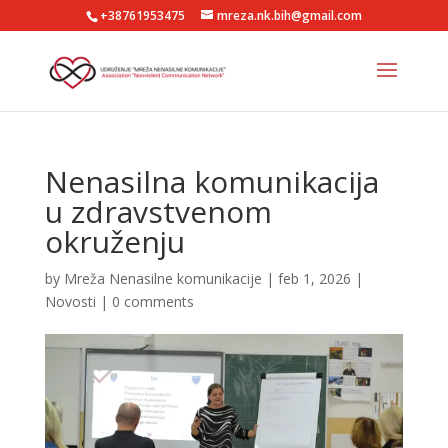
+38761953475
mreza.nk.bih@gmail.com
Nenasilna komunikacija
u zdravstvenom
okruženju
by
Mreža Nenasilne komunikacije
|
feb 1, 2026
|
Novosti
|
0 comments