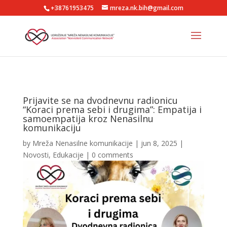
+38761953475
mreza.nk.bih@gmail.com
Prijavite se na dvodnevnu radionicu
“Koraci prema sebi i drugima”: Empatija i
samoempatija kroz Nenasilnu
komunikaciju
by
Mreža Nenasilne komunikacije
|
jun 8, 2025
|
Novosti
,
Edukacije
|
0 comments