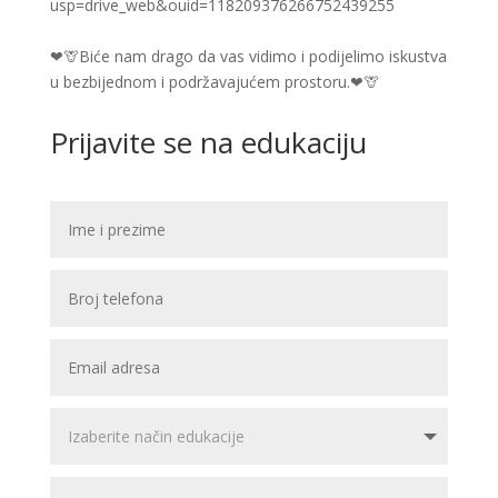
usp=drive_web&ouid=118209376266752439255
❤🦒Biće nam drago da vas vidimo i podijelimo iskustva
u bezbijednom i podržavajućem prostoru.❤🦒
Prijavite se na edukaciju