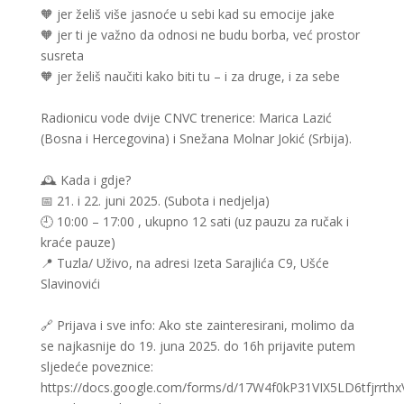
🧡 jer želiš više jasnoće u sebi kad su emocije jake
🧡 jer ti je važno da odnosi ne budu borba, već prostor
susreta
🧡 jer želiš naučiti kako biti tu – i za druge, i za sebe
Radionicu vode dvije CNVC trenerice: Marica Lazić
(Bosna i Hercegovina) i Snežana Molnar Jokić (Srbija).
🕰 Kada i gdje?
📅 21. i 22. juni 2025. (Subota i nedjelja)
🕘 10:00 – 17:00 , ukupno 12 sati (uz pauzu za ručak i
kraće pauze)
📍 Tuzla/ Uživo, na adresi Izeta Sarajlića C9, Ušće
Slavinovići
🔗 Prijava i sve info: Ako ste zainteresirani, molimo da
se najkasnije do 19. juna 2025. do 16h prijavite putem
sljedeće poveznice:
https://docs.google.com/forms/d/17W4f0kP31VIX5LD6tfjrrth