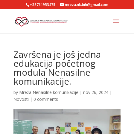
+38761953475
mreza.nk.bih@gmail.com
Završena je još jedna
edukacija početnog
modula Nenasilne
komunikacije.
by
Mreža Nenasilne komunikacije
|
nov 26, 2024
|
Novosti
|
0 comments