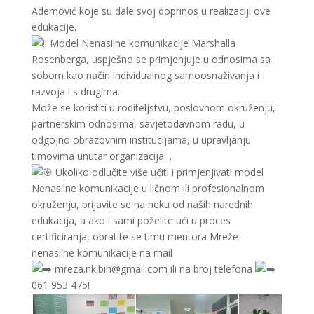
Ademović koje su dale svoj doprinos u realizaciji ove
edukacije.
Model Nenasilne komunikacije Marshalla
Rosenberga, uspješno se primjenjuje u odnosima sa
sobom kao način individualnog samoosnaživanja i
razvoja i s drugima.
Može se koristiti u roditeljstvu, poslovnom okruženju,
partnerskim odnosima, savjetodavnom radu, u
odgojno obrazovnim institucijama, u upravljanju
timovima unutar organizacija…
Ukoliko odlučite više učiti i primjenjivati model
Nenasilne komunikacije u ličnom ili profesionalnom
okruženju, prijavite se na neku od naših narednih
edukacija, a ako i sami poželite ući u proces
certificiranja, obratite se timu mentora Mreže
nenasilne komunikacije na mail
mreza.nk.bih@gmail.com ili na broj telefona
061 953 475!